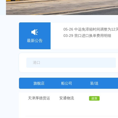
05-26 中远免滞箱时间调整为12
03-29 营口进口换单费用明细
最新公告
旗舰店
船公司
装/送
天津厚德货运
安通物流