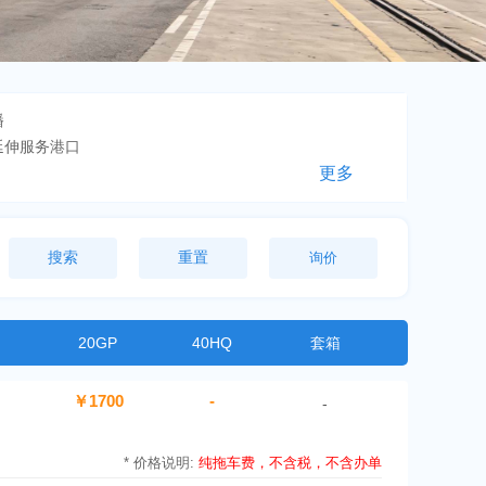
播
车延伸服务港口
更多
20GP
40HQ
套箱
￥1700
-
-
*
价格说明:
纯拖车费，不含税，不含办单